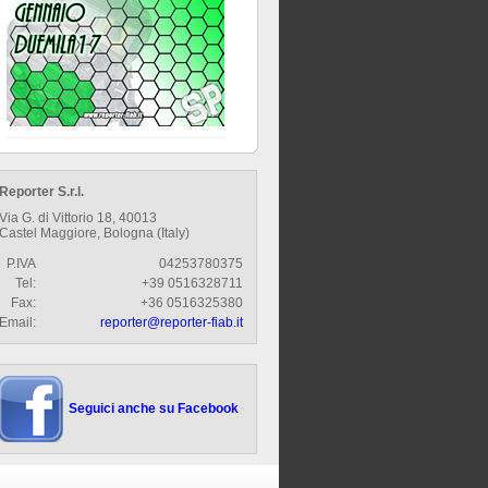
Reporter S.r.l.
Via G. di Vittorio 18, 40013
Castel Maggiore, Bologna (Italy)
P.IVA
04253780375
Tel:
+39 0516328711
Fax:
+36 0516325380
Email:
reporter@reporter-fiab.it
Seguici anche su Facebook