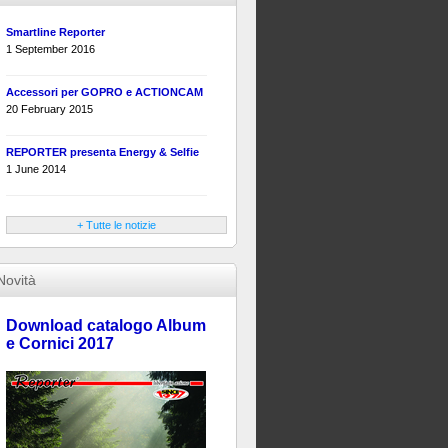
Smartline Reporter
1 September 2016
Accessori per GOPRO e ACTIONCAM
20 February 2015
REPORTER presenta Energy & Selfie
1 June 2014
+ Tutte le notizie
Novità
Download catalogo Album
e Cornici 2017