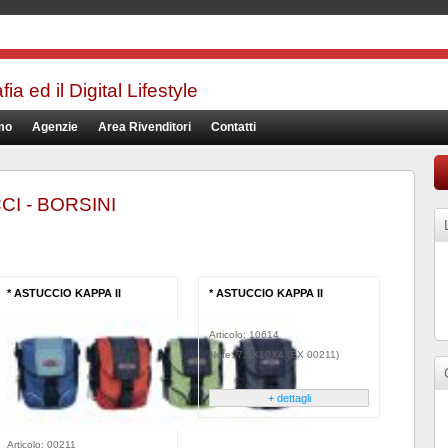
a ed il Digital Lifestyle
mo
Agenzie
Area Rivenditori
Contatti
I - BORSINI
* ASTUCCIO KAPPA II
* ASTUCCIO KAPPA II
Articolo: 10614
Note: 7,5X10X4 (EX 00211)
+ dettagli
Articolo: 00211