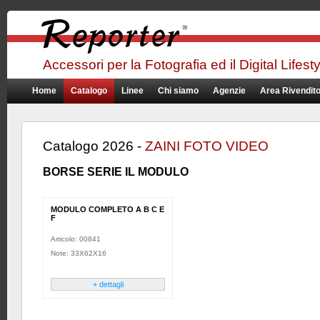
Accessori per la Fotografia ed il Digital Lifest
Home
Catalogo
Linee
Chi siamo
Agenzie
Area Rivendito
Catalogo 2026 -
ZAINI FOTO VIDEO
BORSE SERIE IL MODULO
MODULO COMPLETO A B C E
F
Articolo: 00841
Note: 33X62X16
+ dettagli